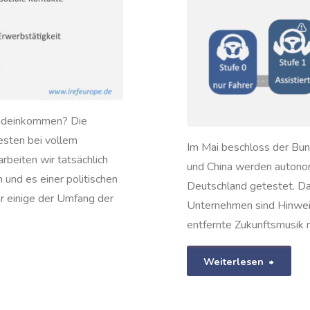
undeinkommen? Die
esten bei vollem
Im Mai beschloss der Bu
rbeiten wir tatsächlich
und China werden autonom
und es einer politischen
Deutschland getestet. Da
 einige der Umfang der
Unternehmen sind Hinwei
entfernte Zukunftsmusik
"Auto
Weiterlesen
Autos: