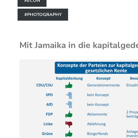
#ECON
#PHOTOGRAPHY
Mit Jamaika in die kapitalged
WIRTSCHAFT
/
ICHERUNG