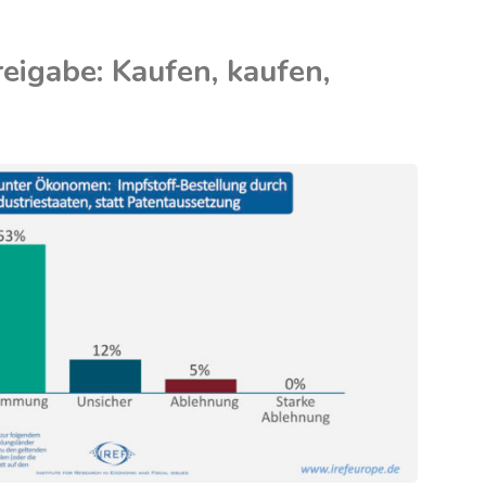
reigabe: Kaufen, kaufen,
)?"