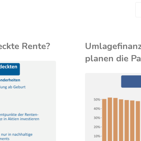
eckte Rente?
Umlagefinanz
planen die Pa
IREF
/
RENTENVERSICHERUNG