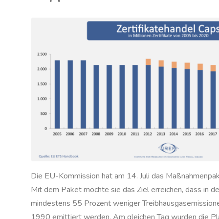
Rente?"
F
/
KLIMA
/
SCHAFT
Die EU-Kommission hat am 14. Juli das Maßnahmenpaket
Mit dem Paket möchte sie das Ziel erreichen, dass in d
mindestens 55 Prozent weniger Treibhausgasemissionen
1990 emittiert werden. Am gleichen Tag wurden die Plä