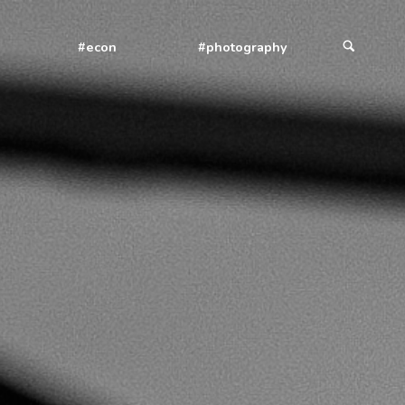
#econ
#photography