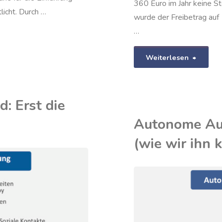
360 Euro im Jahr keine St
licht. Durch …
wurde der Freibetrag auf 
…
"Mitarb
Weiterlesen
Angest
als
: Erst die
Autonome Au
Anteil
(wie wir ihn 
IREF
/
KLIMA
/
WOHLSTAND