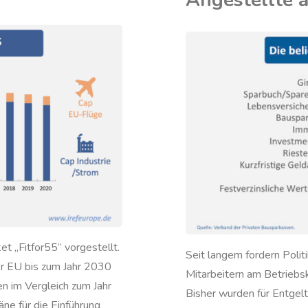
Angestellte a
die
IREF
/
UNGLEICHHEIT
/
Parteie
WOHLSTAND
 „Fitfor55“ vorgestellt.
Seit langem fordern Politi
er EU bis zum Jahr 2030
Mitarbeitern am Betriebska
 im Vergleich zum Jahr
Bisher wurden für Entgelt
ne für die Einführung