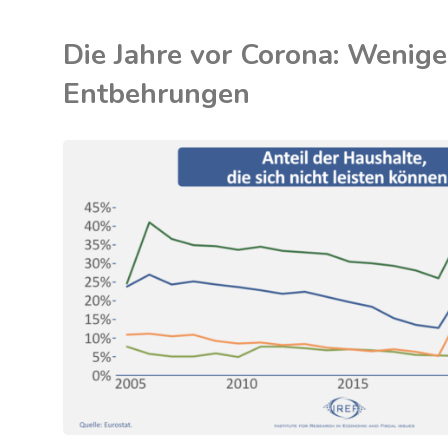
Deutschland:
Die Jahre vor Corona: Wenige
Erst
Entbehrungen
die
Arbeit,
WIRTSCHAFT
/
dann
das
Vergnügen?"