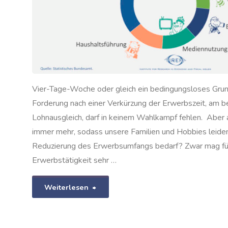
Vier-Tage-Woche oder gleich ein bedingungsloses Gr
Forderung nach einer Verkürzung der Erwerbszeit, am b
Lohnausgleich, darf in keinem Wahlkampf fehlen. Aber a
immer mehr, sodass unsere Familien und Hobbies leiden 
Reduzierung des Erwerbsumfangs bedarf? Zwar mag für
Erwerbstätigkeit sehr …
"Arbeitsumfang
Weiterlesen
in