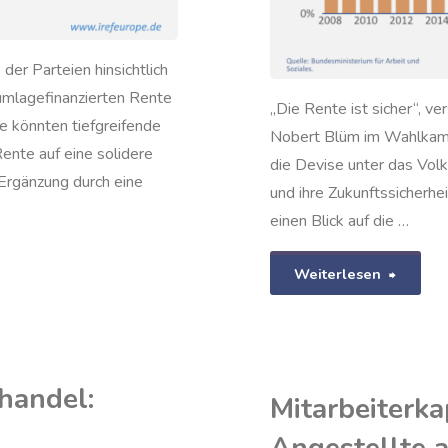
er Parteien hinsichtlich
n umlagefinanzierten Rente
„Die Rente ist sicher“, v
e könnten tiefgreifende
Nobert Blüm im Wahlkamp
Rente auf eine solidere
die Devise unter das Volk
 Ergänzung durch eine
und ihre Zukunftssicherh
einen Blick auf die …
"Umlag
Weiterlesen
gesetzl
Rente:
ehandel:
Mitarbeiterka
Was
planen