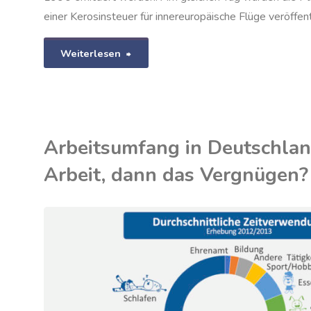
einer Kerosinsteuer für innereuropäische Flüge veröffent
"Kerosinsteuer
Weiterlesen
und
Zertifikatehandel:
Arbeitsumfang in Deutschland
Doppelt
Arbeit, dann das Vergnügen?
hält
nicht
TAND
besser"