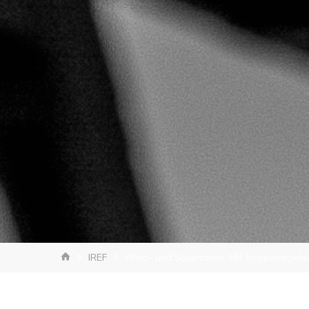
Start
IREF
Wind- und Solarstrom: Mit Einspeisegebüh