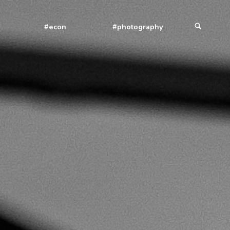
#econ
#photography