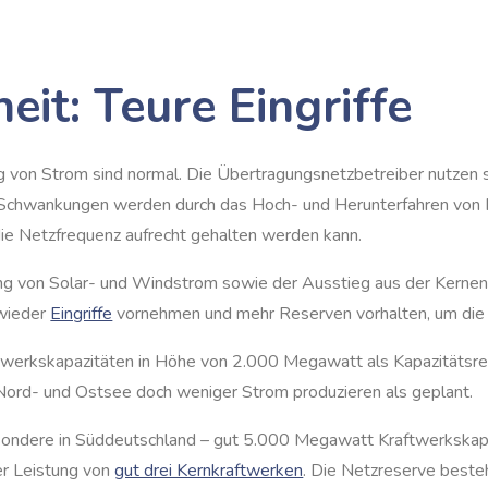
it: Teure Eingriffe
ng von Strom sind normal. Die Übertragungsnetzbetreiber nutze
ge Schwankungen werden durch das Hoch- und Herunterfahren von
 die Netzfrequenz aufrecht gehalten werden kann.
g von Solar- und Windstrom sowie der Ausstieg aus der Kernene
 wieder
Eingriffe
vornehmen und mehr Reserven vorhalten, um die S
twerkskapazitäten in Höhe von 2.000 Megawatt als Kapazitätsre
 Nord- und Ostsee doch weniger Strom produzieren als geplant.
ondere in Süddeutschland – gut 5.000 Megawatt Kraftwerkskapaz
er Leistung von
gut drei Kernkraftwerken
. Die Netzreserve beste