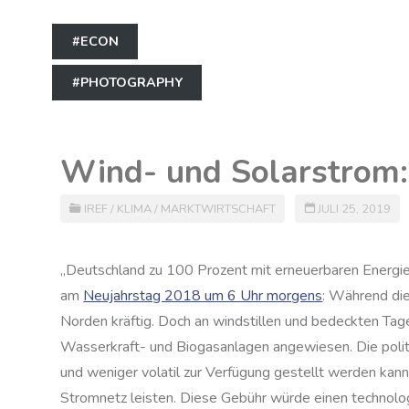
#ECON
#PHOTOGRAPHY
Wind- und Solarstrom: 
IREF
/
KLIMA
/
MARKTWIRTSCHAFT
JULI 25, 2019
„Deutschland zu 100 Prozent mit erneuerbaren Energie
am
Neujahrstag 2018 um 6 Uhr morgens
: Während die
Norden kräftig. Doch an windstillen und bedeckten Ta
Wasserkraft- und Biogasanlagen angewiesen. Die poli
und weniger volatil zur Verfügung gestellt werden kann.
Stromnetz leisten. Diese Gebühr würde einen technolo