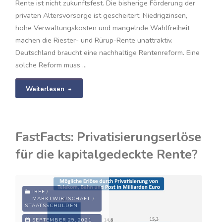
Rente ist nicht zukunftsfest. Die bisherige Förderung der
privaten Altersvorsorge ist gescheitert. Niedrigzinsen,
hohe Verwaltungskosten und mangelnde Wahlfreiheit
machen die Riester- und Rürup-Rente unattraktiv.
Deutschland braucht eine nachhaltige Rentenreform. Eine
solche Reform muss …
"Dynamische
Weiterlesen
Aktienrente
mit
FastFacts: Privatisierungserlöse
Doppel-
für die kapitalgedeckte Rente?
Opt-
Out"
IREF
/
MARKTWIRTSCHAFT
/
STAATSSCHULDEN
SEPTEMBER 29, 2021