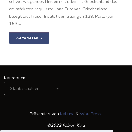
schwerwiegendes Hindernis. Zudem ist Griechenland das
am stärksten regulierte Land Europas. Griechenland
belegt laut Fraser Institut den traurigen 129. Platz (von
159 …
"Neues
Weiterlesen
Working
Paper
mit
Kategorien
Relevanz
für
die
Präsentiert von
Kahuna
&
WordPress
.
Schuldenkrise
©2022 Fabian Kurz
Griechenlands"