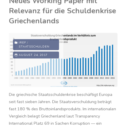
Neues Working Paper mit
die
Relevanz für die Schuldenkrise
kapitalgedeckte
Griechenlands
Rente?"
IREF
/
STAATSSCHULDEN
AUGUST 24, 2017
Die griechische Staatsschuldenkrise beschäftigt Europa
seit fast sieben Jahren. Die Staatsverschuldung beträgt
fast 180 % des Bruttoinlandsprodukts. Im internationalen
Vergleich belegt Griechenland laut Transparency
International Platz 69 in Sachen Korruption — ein