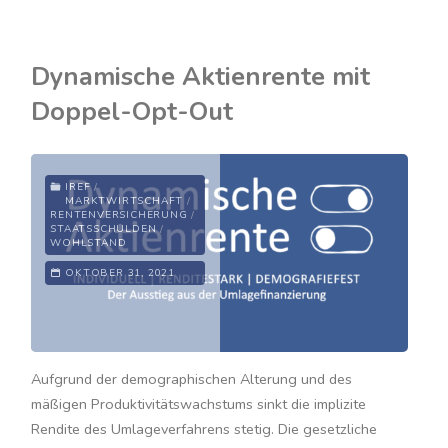
auf
Rekordhoch:
Dynamische Aktienrente mit
Trotz
Doppel-Opt-Out
Corona
volle
IREF
/
MARKTWIRTSCHAFT
/
Kassen"
RENTENVERSICHERUNG
/
STAATSSCHULDEN
/
WOHLSTAND
OKTOBER 31, 2021
Aufgrund der demographischen Alterung und des
mäßigen Produktivitätswachstums sinkt die implizite
Rendite des Umlageverfahrens stetig. Die gesetzliche