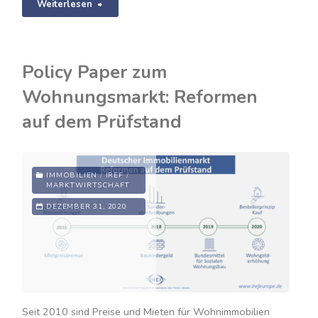
"DER
Weiterlesen
DEUTSCHE
HEIZMARKT
Policy Paper zum
–
Wohnungsmarkt: Reformen
KÖNNEN
auf dem Prüfstand
WIR
UNS
IMMOBILIEN
/
IREF
/
MARKTWIRTSCHAFT
VOM
DEZEMBER 31, 2020
RUSSISCHEN
GAS
LÖSEN?"
Seit 2010 sind Preise und Mieten für Wohnimmobilien