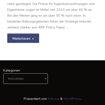
stark gestiegen. Die Preise für Eigentumswohnungen und
Eigenheime zogen im Mittel seit 2010 um über 60 % an.
Bei den Mieten ging es um über 50 % nach oben. In
beliebten Ballungsgebieten fielen die Anstiege mitunter
weitaus stärker aus. IREF Policy Paper …
"Policy
Weiterlesen
Paper
zum
Wohnungsmarkt:
Kategorien
Reformen
auf
dem
Präsentiert von
Kahuna
&
WordPress
.
Prüfstand"