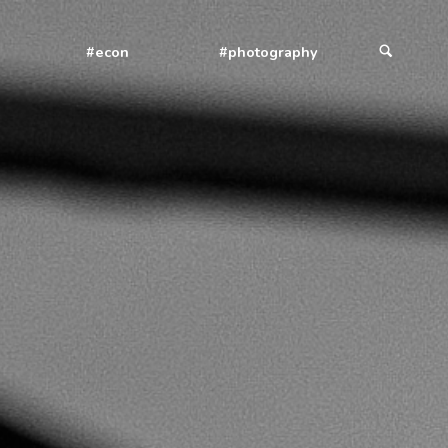
#econ
#photography