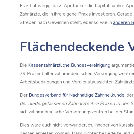
Es ist abwegig, dass Apotheker die Kapital für ihre Apo
Zahnärzte, die in ihre eigene Praxis investieren. Gerade
Streben nach Gewinnen steht, ebenso wie in
anderen B
Flächendeckende V
Die
Kassenzahnärztliche Bundesvereinigung
argumentie
79 Prozent aller zahnmedizinischen Versorgungszentre
Arbeitsbedingungen und Verdienstaussichten Zahnärzte
Der
Bundesverband für Nachhaltige Zahnheilkunde
, de
der niedergelassenen Zahnärzte ihre Praxen in den 
sich zahnmedizinische Versorgungszentren bei der Stand
Dies wäre auch nicht verwunderlich. Inhaber von klass
besten anbieten können. Dass dichter besiedelte und 