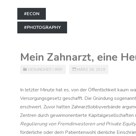
#ECON
#PHOTOGRAPHY
Mein Zahnarzt, eine He
GESUNDHEIT
/
IREF
MÄRZ 28, 2019
In letzter Minute hat es, von der Öffentlichkeit kau
Versorgungsgesetz geschafft. Die Gründung sogenannte
erschwert. Zuvor hatten Zahnarztlobbyverbände argume
Zentren durch gewinnorientierte Kapitalgesellschaften n
Regulierung von Fremdinvestoren und Private Equit
förderliche oder dem Patientenwohl dienliche Einschränk