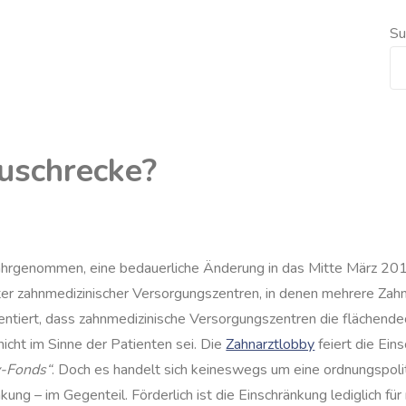
Su
uschrecke?
m wahrgenommen, eine bedauerliche Änderung in das Mitte März 2
r zahnmedizinischer Versorgungszentren, in denen mehrere Zahn
ntiert, dass zahnmedizinische Versorgungszentren die flächend
icht im Sinne der Patienten sei. Die
Zahnarztlobby
feiert die Ein
y-Fonds“
. Doch es handelt sich keineswegs um eine ordnungspoli
ung – im Gegenteil. Förderlich ist die Einschränkung lediglich fü