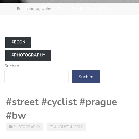
Start
photography
#street #cyclist #prague #bw
#ECON
#PHOTOGRAPHY
Suchen
Suchen
#street #cyclist #prague
#bw
PHOTOGRAPHY
AUGUST 4, 2022