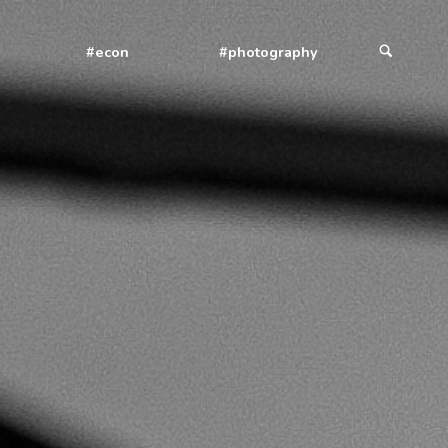
#econ
#photography